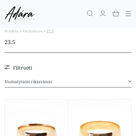
Pradinis
»
Parduotuve
»
23.5
23.5
Filtruoti