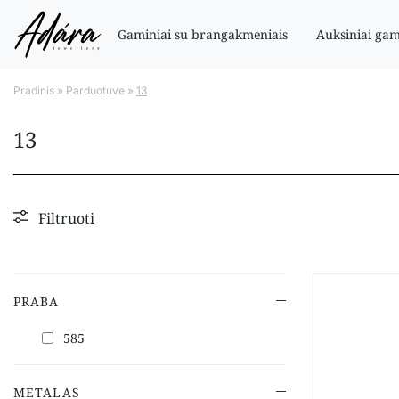
Gaminiai su brangakmeniais
Auksiniai gam
Pradinis
»
Parduotuve
»
13
13
Filtruoti
PRABA
585
METALAS