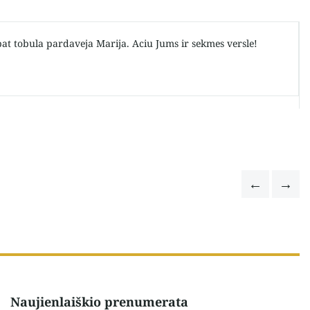
 pat tobula pardaveja Marija. Aciu Jums ir sekmes versle!
Naujienlaiškio prenumerata