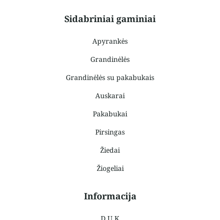
Sidabriniai gaminiai
Apyrankės
Grandinėlės
Grandinėlės su pakabukais
Auskarai
Pakabukai
Pirsingas
Žiedai
Žiogeliai
Informacija
D.U.K