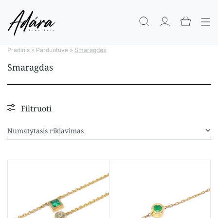
Pradinis
»
Parduotuve
»
Smaragdas
Smaragdas
Filtruoti