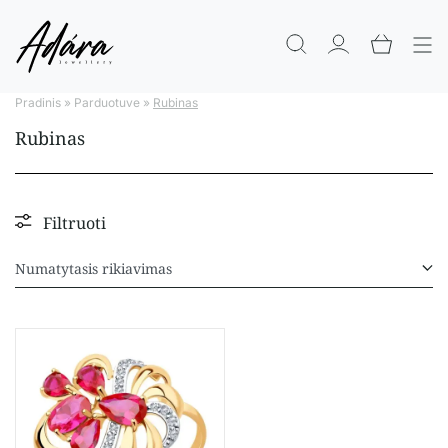
Pradinis
»
Parduotuve
»
Rubinas
Rubinas
Filtruoti