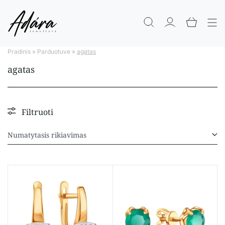
Pradinis
»
Parduotuve
»
agatas
agatas
Filtruoti